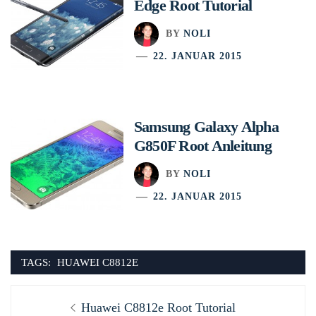
Edge Root Tutorial
BY
NOLI
22. JANUAR 2015
Samsung Galaxy Alpha
G850F Root Anleitung
BY
NOLI
22. JANUAR 2015
TAGS:
HUAWEI C8812E
Beitragsnavigation
Previous
Huawei C8812e Root Tutorial