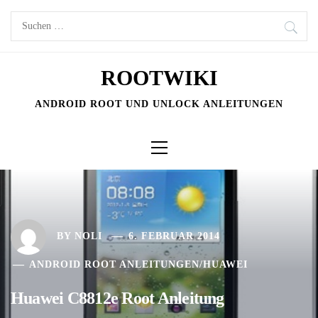
Skip
Suchen
to
nach:
content
ROOTWIKI
ANDROID ROOT UND UNLOCK ANLEITUNGEN
Primary
Menu
BY
NOLI
6. FEBRUAR 2014
ANDROID ROOT ANLEITUNGEN
/
HUAWEI
Huawei C8812e Root Anleitung