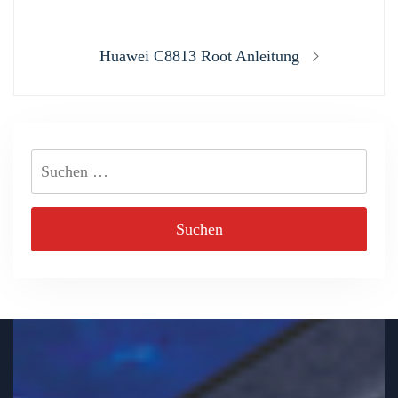
post:
Next
Huawei C8813 Root Anleitung
post:
Suchen
nach: