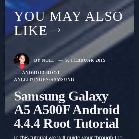
YOU MAY ALSO
LIKE
BY
NOLI
9. FEBRUAR 2015
ANDROID ROOT
ANLEITUNGEN
/
SAMSUNG
Samsung Galaxy
A5 A500F Android
4.4.4 Root Tutorial
In this tutorial we will guide your through the