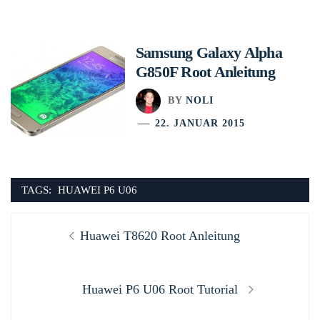
Samsung Galaxy Alpha
G850F Root Anleitung
BY
NOLI
22. JANUAR 2015
TAGS:
HUAWEI P6 U06
Beitragsnavigation
Previous
Huawei T8620 Root Anleitung
post:
Next
Huawei P6 U06 Root Tutorial
post: