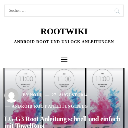
Skip
Suchen
to
nach:
content
ROOTWIKI
ANDROID ROOT UND UNLOCK ANLEITUNGEN
Primary
Menu
BY
NOLI
27. AUGUST 2014
ANDROID ROOT ANLEITUNGEN
/
LG
LG G3 Root Anleitung schnell und einfach
mit TowelRoot