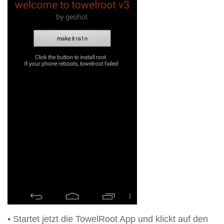
• Startet jetzt die TowelRoot App und klickt auf den