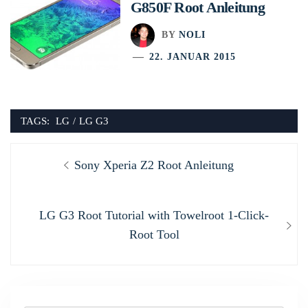
G850F Root Anleitung
BY
NOLI
22. JANUAR 2015
TAGS:
LG
/
LG G3
Beitragsnavigation
Previous
Sony Xperia Z2 Root Anleitung
post:
Next
LG G3 Root Tutorial with Towelroot 1-Click-
post:
Root Tool