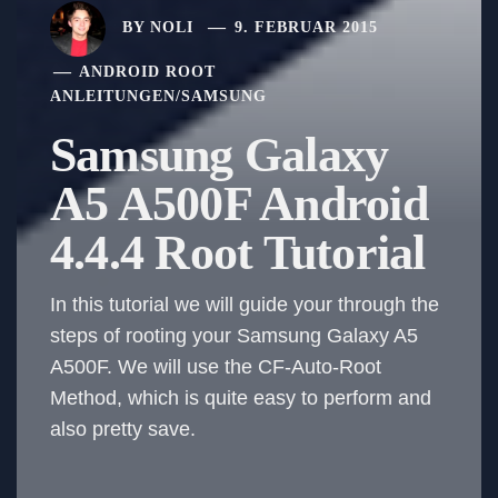
BY
NOLI
9. FEBRUAR 2015
ANDROID ROOT
ANLEITUNGEN
/
SAMSUNG
Samsung Galaxy
A5 A500F Android
4.4.4 Root Tutorial
In this tutorial we will guide your through the
steps of rooting your Samsung Galaxy A5
A500F. We will use the CF-Auto-Root
Method, which is quite easy to perform and
also pretty save.