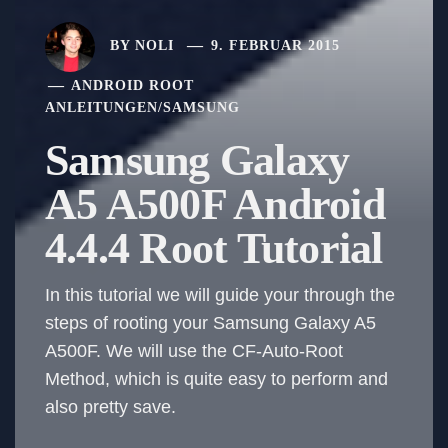
BY
NOLI
9. FEBRUAR 2015
ANDROID ROOT
ANLEITUNGEN
/
SAMSUNG
Samsung Galaxy
A5 A500F Android
4.4.4 Root Tutorial
In this tutorial we will guide your through the
steps of rooting your Samsung Galaxy A5
A500F. We will use the CF-Auto-Root
Method, which is quite easy to perform and
also pretty save.