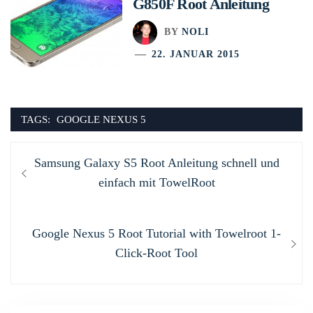
G850F Root Anleitung
BY
NOLI
22. JANUAR 2015
TAGS:
GOOGLE NEXUS 5
Beitragsnavigation
Previous
Samsung Galaxy S5 Root Anleitung schnell und
post:
einfach mit TowelRoot
Next
Google Nexus 5 Root Tutorial with Towelroot 1-
post:
Click-Root Tool