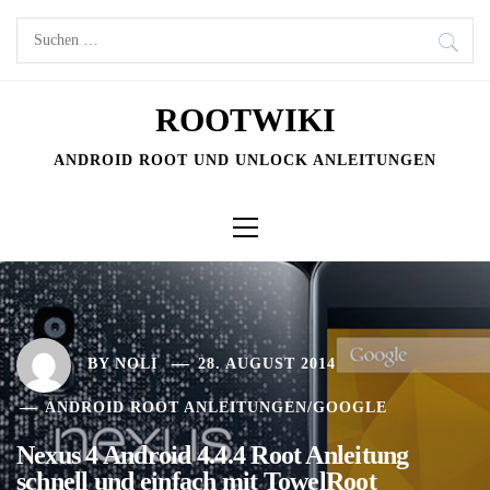
Skip
Suchen
to
nach:
content
ROOTWIKI
ANDROID ROOT UND UNLOCK ANLEITUNGEN
Primary
Menu
BY
NOLI
28. AUGUST 2014
ANDROID ROOT ANLEITUNGEN
/
GOOGLE
Nexus 4 Android 4.4.4 Root Anleitung
schnell und einfach mit TowelRoot