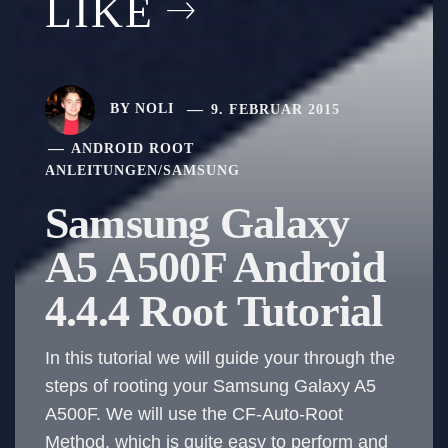
LIKE
BY
NOLI
9. FEBRUAR 2015
ANDROID ROOT
ANLEITUNGEN
/
SAMSUNG
Samsung Galaxy
A5 A500F Android
4.4.4 Root Tutorial
In this tutorial we will guide your through the
steps of rooting your Samsung Galaxy A5
A500F. We will use the CF-Auto-Root
Method, which is quite easy to perform and