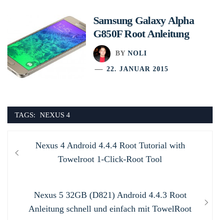
Samsung Galaxy Alpha
G850F Root Anleitung
BY
NOLI
22. JANUAR 2015
TAGS:
NEXUS 4
Beitragsnavigation
Previous
Nexus 4 Android 4.4.4 Root Tutorial with
post:
Towelroot 1-Click-Root Tool
Next
Nexus 5 32GB (D821) Android 4.4.3 Root
post:
Anleitung schnell und einfach mit TowelRoot