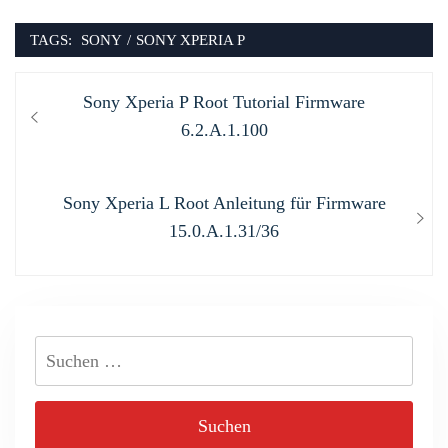
TAGS:
SONY
/
SONY XPERIA P
Beitragsnavigation
Previous
Sony Xperia P Root Tutorial Firmware
post:
6.2.A.1.100
Next
Sony Xperia L Root Anleitung für Firmware
post:
15.0.A.1.31/36
Suchen
nach: