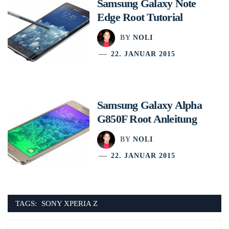
Samsung Galaxy Note
Edge Root Tutorial
BY
NOLI
22. JANUAR 2015
Samsung Galaxy Alpha
G850F Root Anleitung
BY
NOLI
22. JANUAR 2015
TAGS:
SONY XPERIA Z
Beitragsnavigation