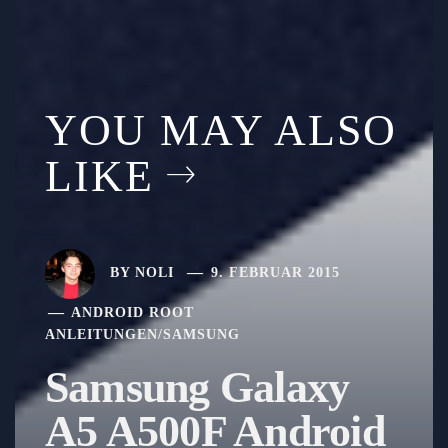
YOU MAY ALSO
LIKE
BY
NOLI
9. FEBRUAR 2015
ANDROID ROOT
ANLEITUNGEN
/
SAMSUNG
Samsung Galaxy
A5 A500F Android