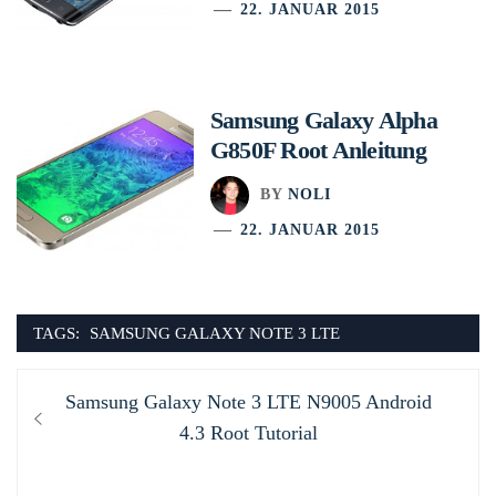
22. JANUAR 2015
Samsung Galaxy Alpha
G850F Root Anleitung
BY
NOLI
22. JANUAR 2015
TAGS:
SAMSUNG GALAXY NOTE 3 LTE
Beitragsnavigation
Previous
Samsung Galaxy Note 3 LTE N9005 Android
post:
4.3 Root Tutorial