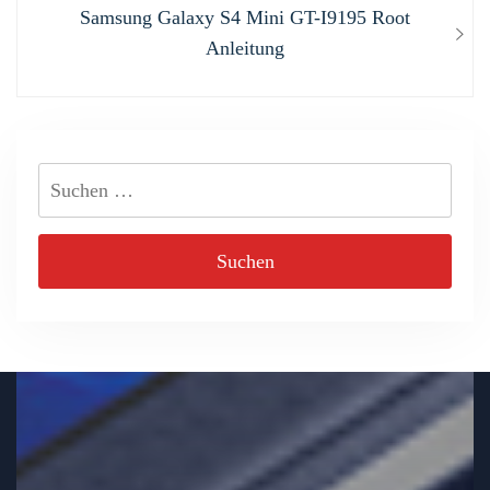
Next
Samsung Galaxy S4 Mini GT-I9195 Root
post:
Anleitung
Suchen
nach: