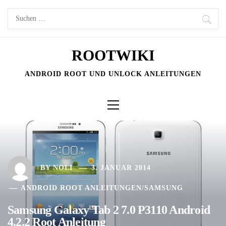
Skip
Suchen
to
nach:
content
ROOTWIKI
ANDROID ROOT UND UNLOCK ANLEITUNGEN
Primary
Menu
BY
NOLI
3. JANUAR 2014
ANDROID ROOT ANLEITUNGEN
/
SAMSUNG
Samsung Galaxy Tab 2 7.0 P3110 Android
4.2.2 Root Anleitung