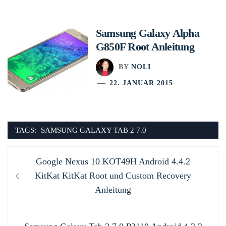
Samsung Galaxy Alpha
G850F Root Anleitung
BY
NOLI
22. JANUAR 2015
TAGS:
SAMSUNG GALAXY TAB 2 7.0
Beitragsnavigation
Previous
Google Nexus 10 KOT49H Android 4.4.2
post:
KitKat KitKat Root und Custom Recovery
Anleitung
Next