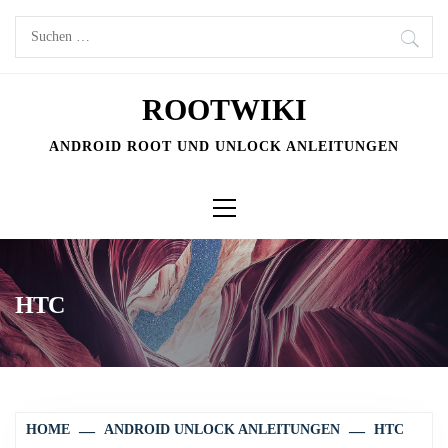
Skip
Suchen
to
nach:
content
ROOTWIKI
ANDROID ROOT UND UNLOCK ANLEITUNGEN
Primary
Menu
HTC
HOME
ANDROID UNLOCK ANLEITUNGEN
HTC