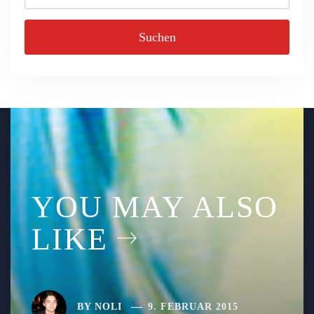
nach:
YOU MAY ALSO
LIKE
BY
NOLI
9. FEBRUAR 2015