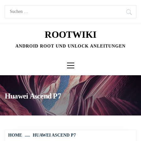
Skip
Suchen
to
nach:
content
ROOTWIKI
ANDROID ROOT UND UNLOCK ANLEITUNGEN
Primary
Menu
Huawei Ascend P7
HOME
HUAWEI ASCEND P7