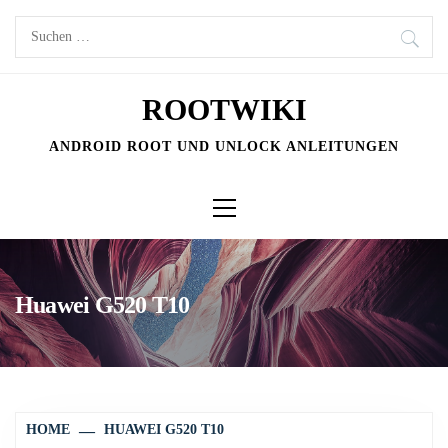
Skip
Suchen
to
nach:
content
ROOTWIKI
ANDROID ROOT UND UNLOCK ANLEITUNGEN
Primary
Menu
Huawei G520 T10
HOME
HUAWEI G520 T10