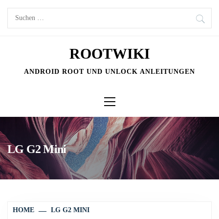
Skip
Suchen
to
nach:
content
ROOTWIKI
ANDROID ROOT UND UNLOCK ANLEITUNGEN
Primary
Menu
LG G2 Mini
HOME
LG G2 MINI