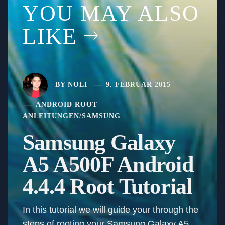
YOU MAY ALSO
LIKE
BY
NOLI
9. FEBRUAR 2015
ANDROID ROOT
ANLEITUNGEN
/
SAMSUNG
Samsung Galaxy
A5 A500F Android
4.4.4 Root Tutorial
In this tutorial we will guide your through the
steps of rooting your Samsung Galaxy A5