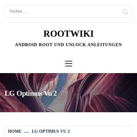
Skip
Suchen
to
nach:
content
ROOTWIKI
ANDROID ROOT UND UNLOCK ANLEITUNGEN
Primary
Menu
LG Optimus Vu 2
HOME
LG OPTIMUS VU 2