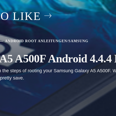
O LIKE
ANDROID ROOT ANLEITUNGEN
/
SAMSUNG
5 A500F Android 4.4.4 
ough the steps of rooting your Samsung Galaxy A5 A500F.
pretty save.