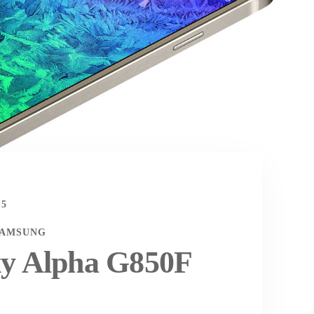
15
SAMSUNG
y Alpha G850F