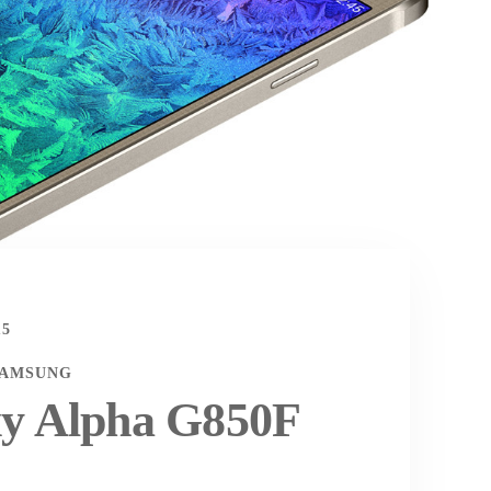
15
SAMSUNG
y Alpha G850F