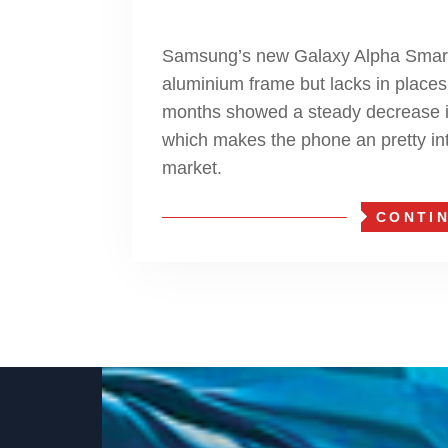
Samsung’s new Galaxy Alpha Smart
aluminium frame but lacks in places l
months showed a steady decrease i
which makes the phone an pretty in
market.
CONTI