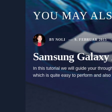
YOU MAY ALS
BY
NOLI
9. FEBRUAR 2015
Samsung Galaxy A
In this tutorial we will guide your thr
which is quite easy to perform and also 