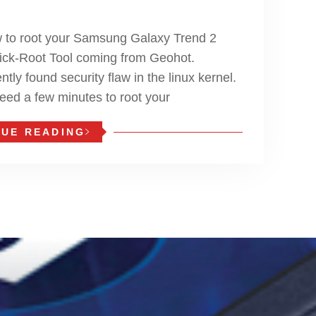
ow to root your Samsung Galaxy Trend 2
ick-Root Tool coming from Geohot.
tly found security flaw in the linux kernel.
eed a few minutes to root your
NUE READING