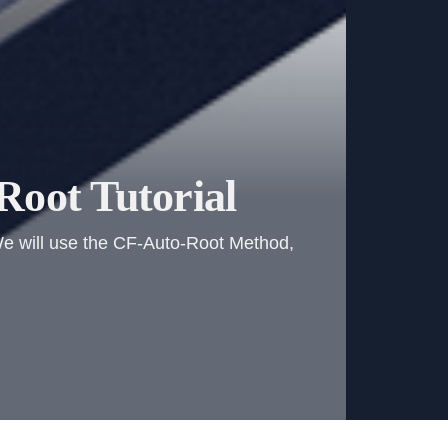
Root Tutorial
 We will use the CF-Auto-Root Method,