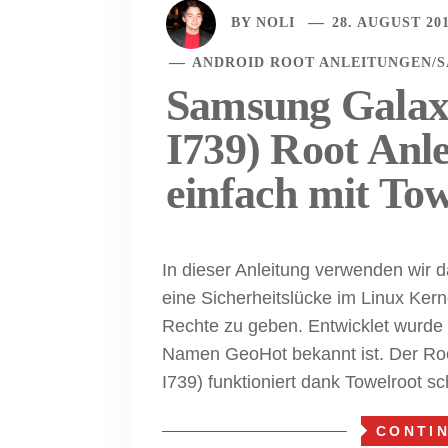
BY
NOLI
28. AUGUST 20
ANDROID ROOT ANLEITUNGEN
/
Samsung Galax
I739) Root Anle
einfach mit To
In dieser Anleitung verwenden wir d
eine Sicherheitslücke im Linux Ker
Rechte zu geben. Entwicklet wurde
Namen GeoHot bekannt ist. Der Ro
I739) funktioniert dank Towelroot sc
CONTI