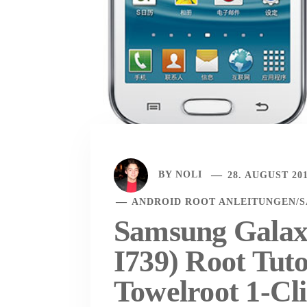
BY
NOLI
28. AUGUST 20
ANDROID ROOT ANLEITUNGEN
/
Samsung Galax
I739) Root Tuto
Towelroot 1-Cl