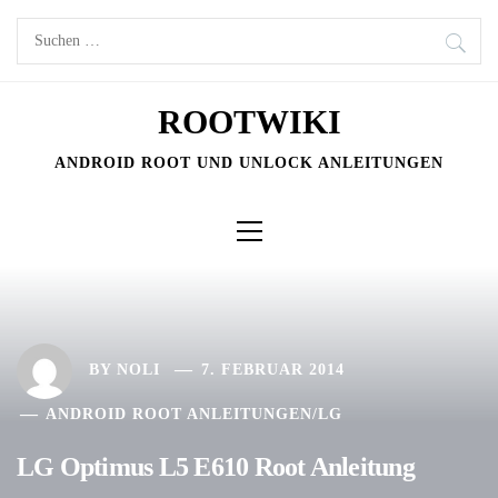
Skip
Suchen
to
nach:
content
ROOTWIKI
ANDROID ROOT UND UNLOCK ANLEITUNGEN
Primary
Menu
BY
NOLI
7. FEBRUAR 2014
ANDROID ROOT ANLEITUNGEN
/
LG
LG Optimus L5 E610 Root Anleitung