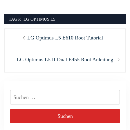
TAGS:
LG OPTIMUS L5
Beitragsnavigation
Previous
LG Optimus L5 E610 Root Tutorial
post:
Next
LG Optimus L5 II Dual E455 Root Anleitung
post:
Suchen
nach: