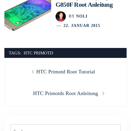
G850F Root Anleitung
BY
NOLI
22. JANUAR 2015
TAGS:
HTC PRIMOTD
Beitragsnavigation
Previous
HTC Primotd Root Tutorial
post:
Next
HTC Primotds Root Anleitung
post:
Suchen