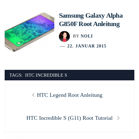
Samsung Galaxy Alpha
G850F Root Anleitung
BY
NOLI
22. JANUAR 2015
TAGS:
HTC INCREDIBLE S
Beitragsnavigation
Previous
HTC Legend Root Anleitung
post:
Next
HTC Incredible S (G11) Root Tutorial
post: