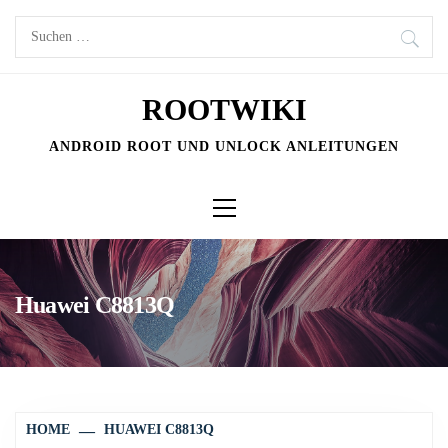
Skip
Suchen
to
nach:
content
ROOTWIKI
ANDROID ROOT UND UNLOCK ANLEITUNGEN
Primary
Menu
Huawei C8813Q
HOME
HUAWEI C8813Q