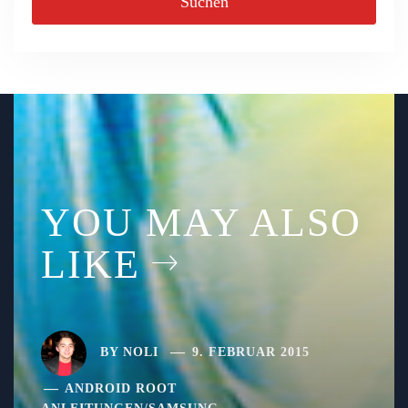
YOU MAY ALSO
LIKE
BY
NOLI
9. FEBRUAR 2015
ANDROID ROOT