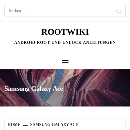
Skip
Suchen
to
nach:
content
ROOTWIKI
ANDROID ROOT UND UNLOCK ANLEITUNGEN
Primary
Menu
Samsung Galaxy Ace
HOME
SAMSUNG GALAXY ACE