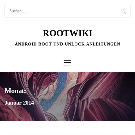
Skip
Suchen
to
nach:
content
ROOTWIKI
ANDROID ROOT UND UNLOCK ANLEITUNGEN
Primary
Menu
Monat:
Januar 2014