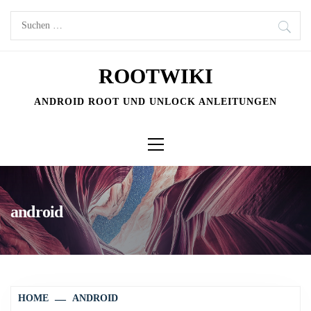
Skip
Suchen
to
nach:
content
ROOTWIKI
ANDROID ROOT UND UNLOCK ANLEITUNGEN
Primary
Menu
android
HOME
ANDROID